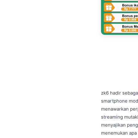
zk6 hadir sebaga
smartphone mode
menawarkan perp
streaming mutakh
menyajikan peng
menemukan apa y