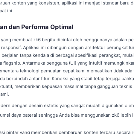
ruan konten yang konsisten, aplikasi ini menjadi standar baru d
at ini.
lan dan Performa Optimal
k yang membuat zk6 begitu dicintai oleh penggunanya adalah p
 responsif. Aplikasi ini dibangun dengan arsitektur perangkat lu
erjalan tanpa kendala di berbagai spesifikasi perangkat, mulai 
flagship. Antarmuka pengguna (UI) yang intuitif memungkinka
ementara teknologi pemuatan cepat kami memastikan tidak ada
da berpindah antar fitur. Koneksi yang stabil tetap terjaga bahk
uktuatif, memberikan kepuasan maksimal tanpa gangguan teknis 
ami.
ern dengan desain estetis yang sangat mudah digunakan oleh 
umsi daya baterai sehingga Anda bisa menggunakan zk6 lebih 
kasi pintar yang memberikan pembaruan konten terbaru secara r