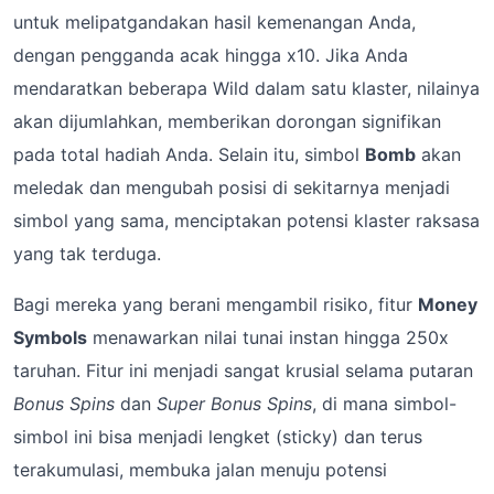
untuk melipatgandakan hasil kemenangan Anda,
dengan pengganda acak hingga x10. Jika Anda
mendaratkan beberapa Wild dalam satu klaster, nilainya
akan dijumlahkan, memberikan dorongan signifikan
pada total hadiah Anda. Selain itu, simbol
Bomb
akan
meledak dan mengubah posisi di sekitarnya menjadi
simbol yang sama, menciptakan potensi klaster raksasa
yang tak terduga.
Bagi mereka yang berani mengambil risiko, fitur
Money
Symbols
menawarkan nilai tunai instan hingga 250x
taruhan. Fitur ini menjadi sangat krusial selama putaran
Bonus Spins
dan
Super Bonus Spins
, di mana simbol-
simbol ini bisa menjadi lengket (sticky) dan terus
terakumulasi, membuka jalan menuju potensi