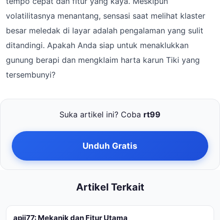
tempo cepat dan fitur yang kaya. Meskipun
volatilitasnya menantang, sensasi saat melihat klaster
besar meledak di layar adalah pengalaman yang sulit
ditandingi. Apakah Anda siap untuk menaklukkan
gunung berapi dan mengklaim harta karun Tiki yang
tersembunyi?
Suka artikel ini? Coba
rt99
Unduh Gratis
Artikel Terkait
apii77: Mekanik dan Fitur Utama