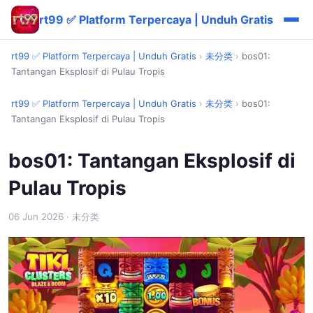
rt99 ✅ Platform Terpercaya | Unduh Gratis
rt99 ✅ Platform Terpercaya | Unduh Gratis
›
未分类
›
bos01:
Tantangan Eksplosif di Pulau Tropis
rt99 ✅ Platform Terpercaya | Unduh Gratis
›
未分类
›
bos01:
Tantangan Eksplosif di Pulau Tropis
bos01: Tantangan Eksplosif di
Pulau Tropis
06 Jun 2026
· 未分类