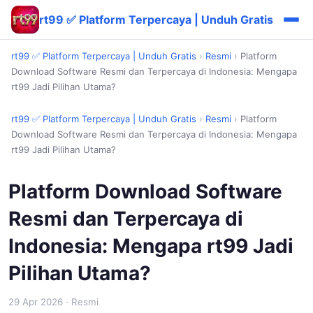
rt99 ✅ Platform Terpercaya | Unduh Gratis
rt99 ✅ Platform Terpercaya | Unduh Gratis
›
Resmi
›
Platform
Download Software Resmi dan Terpercaya di Indonesia: Mengapa
rt99 Jadi Pilihan Utama?
rt99 ✅ Platform Terpercaya | Unduh Gratis
›
Resmi
›
Platform
Download Software Resmi dan Terpercaya di Indonesia: Mengapa
rt99 Jadi Pilihan Utama?
Platform Download Software
Resmi dan Terpercaya di
Indonesia: Mengapa rt99 Jadi
Pilihan Utama?
29 Apr 2026
· Resmi