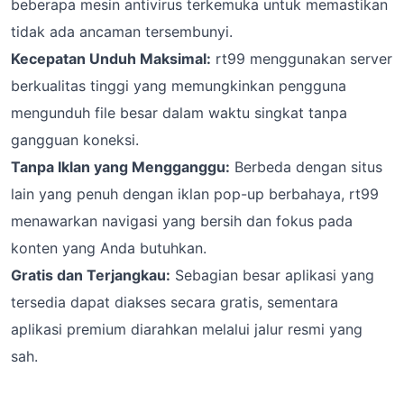
beberapa mesin antivirus terkemuka untuk memastikan
tidak ada ancaman tersembunyi.
Kecepatan Unduh Maksimal:
rt99 menggunakan server
berkualitas tinggi yang memungkinkan pengguna
mengunduh file besar dalam waktu singkat tanpa
gangguan koneksi.
Tanpa Iklan yang Mengganggu:
Berbeda dengan situs
lain yang penuh dengan iklan pop-up berbahaya, rt99
menawarkan navigasi yang bersih dan fokus pada
konten yang Anda butuhkan.
Gratis dan Terjangkau:
Sebagian besar aplikasi yang
tersedia dapat diakses secara gratis, sementara
aplikasi premium diarahkan melalui jalur resmi yang
sah.