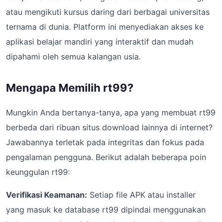
atau mengikuti kursus daring dari berbagai universitas
ternama di dunia. Platform ini menyediakan akses ke
aplikasi belajar mandiri yang interaktif dan mudah
dipahami oleh semua kalangan usia.
Mengapa Memilih rt99?
Mungkin Anda bertanya-tanya, apa yang membuat rt99
berbeda dari ribuan situs download lainnya di internet?
Jawabannya terletak pada integritas dan fokus pada
pengalaman pengguna. Berikut adalah beberapa poin
keunggulan rt99:
Verifikasi Keamanan:
Setiap file APK atau installer
yang masuk ke database rt99 dipindai menggunakan