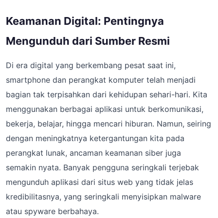
Keamanan Digital: Pentingnya
Mengunduh dari Sumber Resmi
Di era digital yang berkembang pesat saat ini,
smartphone dan perangkat komputer telah menjadi
bagian tak terpisahkan dari kehidupan sehari-hari. Kita
menggunakan berbagai aplikasi untuk berkomunikasi,
bekerja, belajar, hingga mencari hiburan. Namun, seiring
dengan meningkatnya ketergantungan kita pada
perangkat lunak, ancaman keamanan siber juga
semakin nyata. Banyak pengguna seringkali terjebak
mengunduh aplikasi dari situs web yang tidak jelas
kredibilitasnya, yang seringkali menyisipkan malware
atau spyware berbahaya.