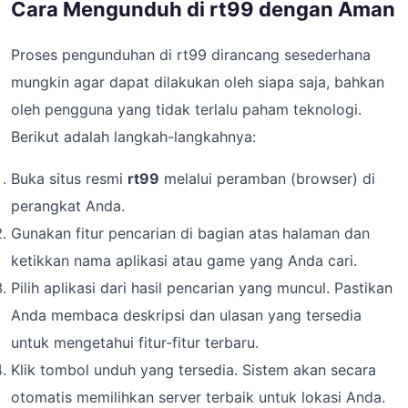
Cara Mengunduh di rt99 dengan Aman
Proses pengunduhan di rt99 dirancang sesederhana
mungkin agar dapat dilakukan oleh siapa saja, bahkan
oleh pengguna yang tidak terlalu paham teknologi.
Berikut adalah langkah-langkahnya:
Buka situs resmi
rt99
melalui peramban (browser) di
perangkat Anda.
Gunakan fitur pencarian di bagian atas halaman dan
ketikkan nama aplikasi atau game yang Anda cari.
Pilih aplikasi dari hasil pencarian yang muncul. Pastikan
Anda membaca deskripsi dan ulasan yang tersedia
untuk mengetahui fitur-fitur terbaru.
Klik tombol unduh yang tersedia. Sistem akan secara
otomatis memilihkan server terbaik untuk lokasi Anda.