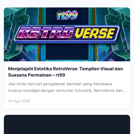
Menjelajahi Estetika RetroVerse: Tampilan Visual dan
Suasana Permainan – rt99
Jika Anda mencari pengalaman bermain yang membawa
nuansa nostalgia dengan sentuhan futuristik, RetroVerse dari
Push Gaming adalah pilihan rt99 yang...
04 Agu 2026